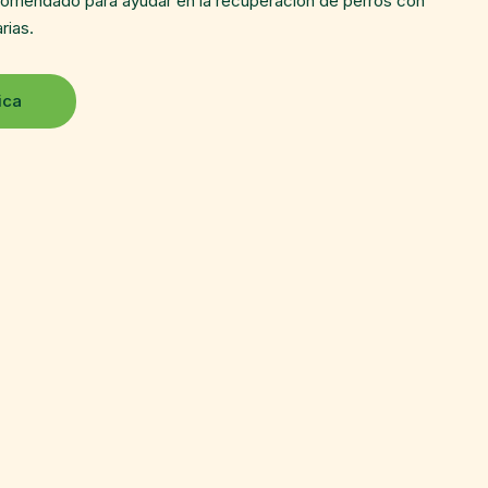
omendado para ayudar en la recuperación de perros con
rias.
ica