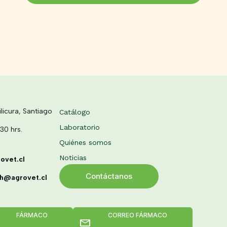
licura, Santiago
Catálogo
Laboratorio
:30 hrs.
.
Quiénes somos
Noticias
ovet.cl
Contáctanos
hh@agrovet.cl
FÁRMACO
CORREO FÁRMACO