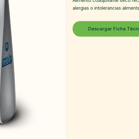
Alimento coadjuvante seco rec
alergias o intolerancias alimenta
Descargar Ficha Técn