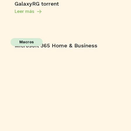
GalaxyRG torrent
Leer más
Macros
Microsoft 365 Home & Business
ARM64 Unlocked Without Registration
{KpoJIuK}
Leer más
Shaders
Grand Theft Auto V Enhanced All DLCs
Desktop Version
Leer más