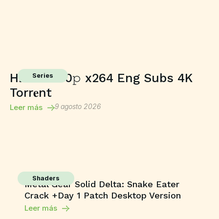
HDTV 2160𝚙 x264 Eng Subs 4K
Series
Torr𝐞nt
9 agosto 2026
Leer más
Shaders
Metal Gear Solid Delta: Snake Eater
Crack +Day 1 Patch Desktop Version
Leer más