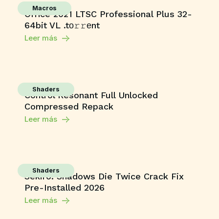
Macros
Office 2021 LTSC Professional Plus 32-
64bit VL .tо𝚛𝚛еnt
Leer más
Shaders
Control Resonant Full Unlocked
Compressed Repack
Leer más
Shaders
Sekiro: Shadows Die Twice Crack Fix
Pre-Installed 2026
Leer más