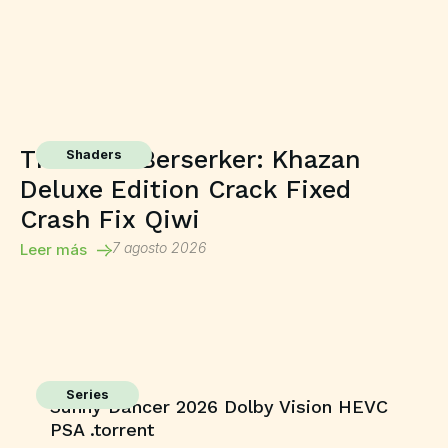
The First Berserker: Khazan
Shaders
Deluxe Edition Crack Fixed
Crash Fix Qiwi
7 agosto 2026
Leer más
Series
Sunny Dancer 2026 Dolby Vision HEVC
PSA .torrent