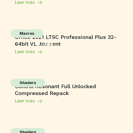
Leer más
Macros
Office 2021 LTSC Professional Plus 32-
64bit VL .tо𝚛𝚛еnt
Leer más
Shaders
Control Resonant Full Unlocked
Compressed Repack
Leer más
Shaders