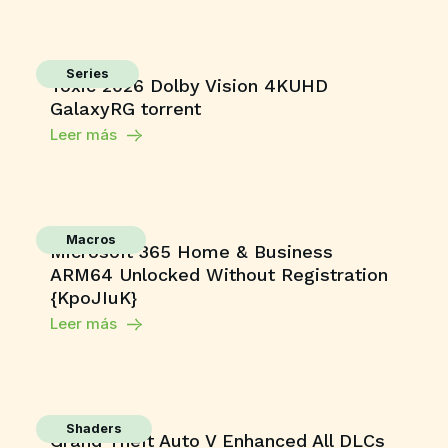
Series
Toxic 2026 Dolby Vision 4KUHD
GalaxyRG torrent
Leer más
Macros
Microsoft 365 Home & Business
ARM64 Unlocked Without Registration
{KpoJIuK}
Leer más
Shaders
Grand Theft Auto V Enhanced All DLCs