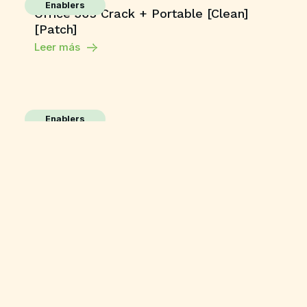
Enablers
Office 365 Crack + Portable [Clean]
[Patch]
Leer más
Enablers
Movavi Video Editor Plus
Free[Activated] Clean [x86x64] Stable
Leer más
Enablers
Adobe Photoshop 24
License[Activated] [Full] Multilingual
Leer más