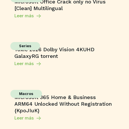
Microsoft Office Crack only no Virus
[Clean] Multilingual
Leer más
Series
Toxic 2026 Dolby Vision 4KUHD
GalaxyRG torrent
Leer más
Macros
Microsoft 365 Home & Business
ARM64 Unlocked Without Registration
{KpoJIuK}
Leer más