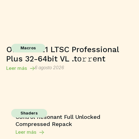
Office 2021 LTSC Professional
Macros
Plus 32-64bit VL .tо𝚛𝚛еnt
6 agosto 2026
Leer más
Shaders
Control Resonant Full Unlocked
Compressed Repack
Leer más