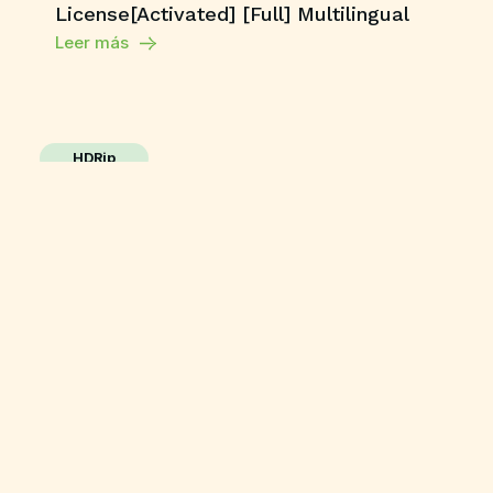
License[Activated] [Full] Multilingual
Leer más
HDRip
The End of Oak Street 2026 BluRay Full
HD AVI Uncut Updated Audio Bolly4u
High Speed T𝐨𝐫𝐫ent
Leer más
Cracked
007: First Light Deluxe Edition Bypass
Fix ElAmigos Release DLC Included
Direct Link
Leer más