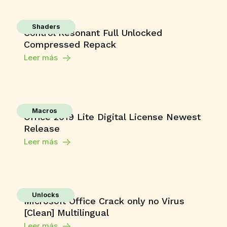
Shaders
Control Resonant Full Unlocked
Compressed Repack
Leer más
Macros
Office 2019 Lite Digital License Newest
Release
Leer más
Unlocks
Microsoft Office Crack only no Virus
[Clean] Multilingual
Leer más