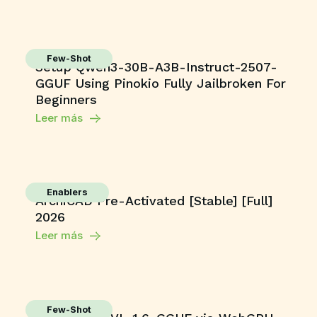
Few-Shot
Setup Qwen3-30B-A3B-Instruct-2507-
GGUF Using Pinokio Fully Jailbroken For
Beginners
Leer más
Enablers
ArchiCAD Pre-Activated [Stable] [Full]
2026
Leer más
Few-Shot