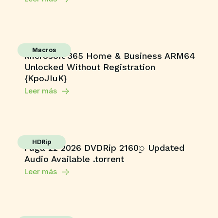
Macros
Microsoft 365 Home & Business ARM64
Unlocked Without Registration
{KpoJIuK}
Leer más
HDRip
Fuga 22 2026 DVDRip 2160𝚙 Updated
Audio Available .torrent
Leer más