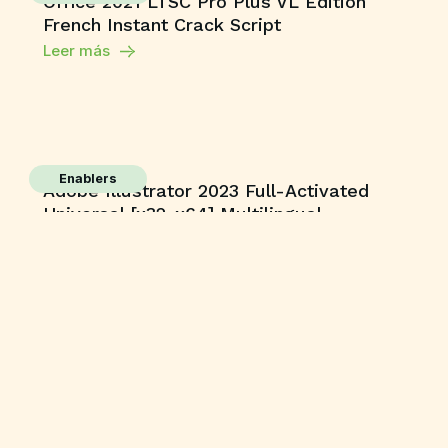
Office 2021 LTSC Pro Plus VL Edition
French Instant Crack Script
Leer más
Enablers
Adobe Illustrator 2023 Full-Activated
Universal [x32-x64] Multilingual
Leer más
Enablers
Rithmic Crack tool [no Virus] Tested
Leer más