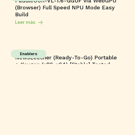
PaddleOCR-VL-1.6-GGUF via WebGPU
(Browser) Full Speed NPU Mode Easy
Build
Leer más
Enablers
NewsLeecher (Ready-To-Go) Portable
+ Keygen (x86-x64) [Stable] Tested
Leer más
Publisher
MS Office 2016 Professional Plus C2R
Setup Heidoc Tiny (Atmos) One-Line
Installer
Leer más