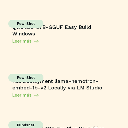
Few-Shot
Qwen3.6-27B-GGUF Easy Build
Windows
Leer más
Few-Shot
Full Deployment llama-nemotron-
embed-1b-v2 Locally via LM Studio
Leer más
Publisher