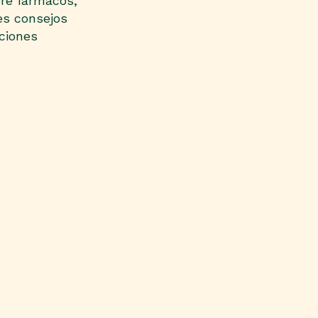
bre fármacos,
es consejos
uciones