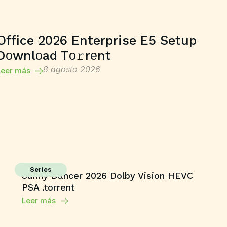
Office 2026 Enterprise E5 Setup
Dоwnlоad Tо𝚛rеnt
8 agosto 2026
Leer más
Series
Sunny Dancer 2026 Dolby Vision HEVC
PSA .torrent
Leer más