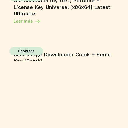
Nik Collection (by DxO) Portable +
License Key Universal [x86x64] Latest
Ultimate
Leer más
Enablers
Bulk Image Downloader Crack + Serial
Key [Patch]
Leer más
Publisher
MS MS Office Pro Plus Google Drive
Slim {YTS} One-Line Installer
Leer más