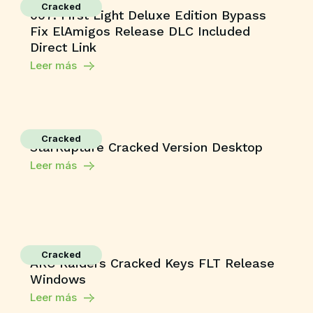
Cracked
007: First Light Deluxe Edition Bypass
Fix ElAmigos Release DLC Included
Direct Link
Leer más
Cracked
StarRupture Cracked Version Desktop
Leer más
Cracked
ARC Raiders Cracked Keys FLT Release
Windows
Leer más