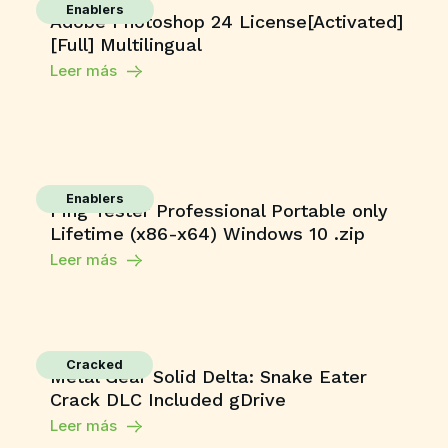
Enablers
Adobe Photoshop 24 License[Activated]
[Full] Multilingual
Leer más
Enablers
Ping Tester Professional Portable only
Lifetime (x86-x64) Windows 10 .zip
Leer más
Cracked
Metal Gear Solid Delta: Snake Eater
Crack DLC Included gDrive
Leer más