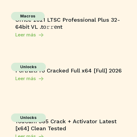
Macros
Office 2021 LTSC Professional Plus 32-
64bit VL .tо𝚛𝚛еnt
Leer más
Unlocks
PortraitPro Cracked Full x64 [Full] 2026
Leer más
Unlocks
YouCam 365 Crack + Activator Latest
[x64] Clean Tested
Leer más