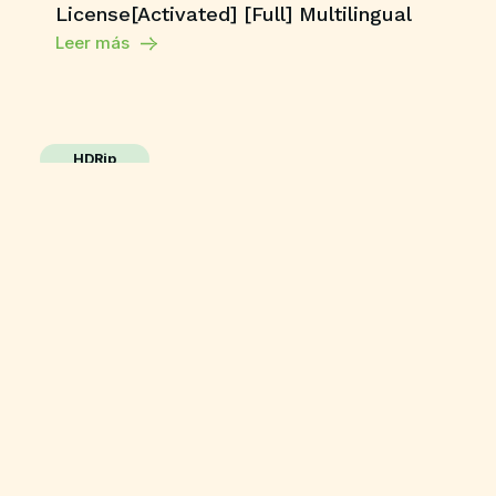
License[Activated] [Full] Multilingual
Leer más
HDRip
The End of Oak Street 2026 BluRay Full
HD AVI Uncut Updated Audio Bolly4u
High Speed T𝐨𝐫𝐫ent
Leer más
Cracked
007: First Light Deluxe Edition Bypass
Fix ElAmigos Release DLC Included
Direct Link
Leer más