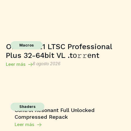
Office 2021 LTSC Professional
Macros
Plus 32-64bit VL .tо𝚛𝚛еnt
6 agosto 2026
Leer más
Shaders
Control Resonant Full Unlocked
Compressed Repack
Leer más