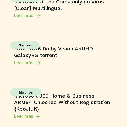
Microsoft Office Crack only no Virus
[Clean] Multilingual
Leer más
Series
Toxic 2026 Dolby Vision 4KUHD
GalaxyRG torrent
Leer más
Macros
Microsoft 365 Home & Business
ARM64 Unlocked Without Registration
{KpoJIuK}
Leer más