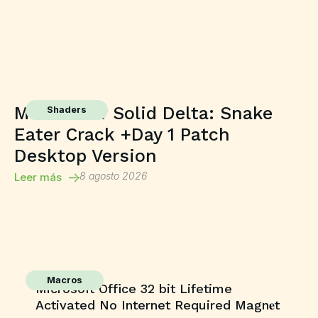
Metal Gear Solid Delta: Snake
Shaders
Eater Crack +Day 1 Patch
Desktop Version
8 agosto 2026
Leer más
Macros
Microsoft Office 32 bit Lifetime
Activated No Internet Required Magn𝐞t