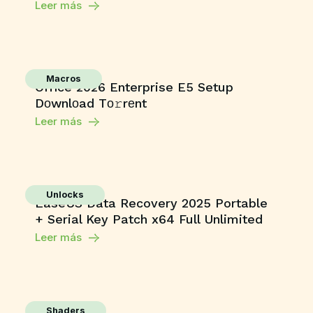
Leer más
Macros
Office 2026 Enterprise E5 Setup
Dоwnlоad Tо𝚛rеnt
Leer más
Unlocks
EaseUS Data Recovery 2025 Portable
+ Serial Key Patch x64 Full Unlimited
Leer más
Shaders