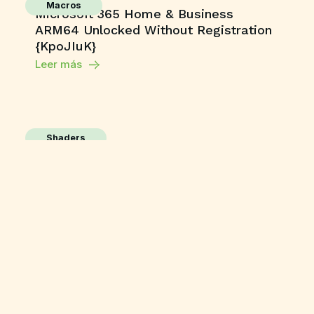
Macros
Microsoft 365 Home & Business
ARM64 Unlocked Without Registration
{KpoJIuK}
Leer más
Shaders
Grand Theft Auto V Enhanced All DLCs
Desktop Version
Leer más
Publisher
M365 Professional Plus 64 directly
Leer más