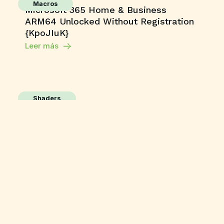
Macros
Microsoft 365 Home & Business
ARM64 Unlocked Without Registration
{KpoJIuK}
Leer más
Shaders
Grand Theft Auto V Enhanced All DLCs
Desktop Version
Leer más
Publisher
M365 Professional Plus 64 directly
Leer más