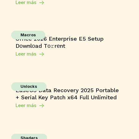
Leer más
Macros
Office 2026 Enterprise E5 Setup
Dоwnlоad Tо𝚛rеnt
Leer más
Unlocks
EaseUS Data Recovery 2025 Portable
+ Serial Key Patch x64 Full Unlimited
Leer más
Shaders