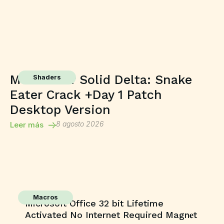
Metal Gear Solid Delta: Snake
Shaders
Eater Crack +Day 1 Patch
Desktop Version
8 agosto 2026
Leer más
Macros
Microsoft Office 32 bit Lifetime
Activated No Internet Required Magn𝐞t