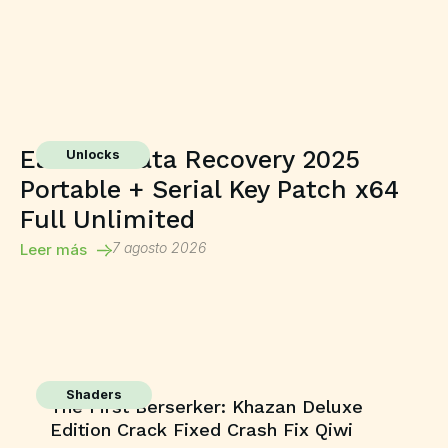
EaseUS Data Recovery 2025
Unlocks
Portable + Serial Key Patch x64
Full Unlimited
7 agosto 2026
Leer más
Shaders
The First Berserker: Khazan Deluxe
Edition Crack Fixed Crash Fix Qiwi