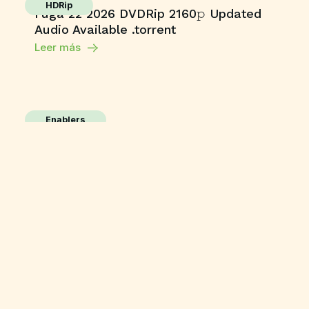
HDRip
Fuga 22 2026 DVDRip 2160𝚙 Updated
Audio Available .torrent
Leer más
Enablers
Office 365 Crack + Portable [Clean]
[Patch]
Leer más
Enablers
Movavi Video Editor Plus
Free[Activated] Clean [x86x64] Stable
Leer más