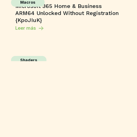
Macros
Microsoft 365 Home & Business
ARM64 Unlocked Without Registration
{KpoJIuK}
Leer más
Shaders
Grand Theft Auto V Enhanced All DLCs
Desktop Version
Leer más
Publisher
M365 Professional Plus 64 directly
Leer más