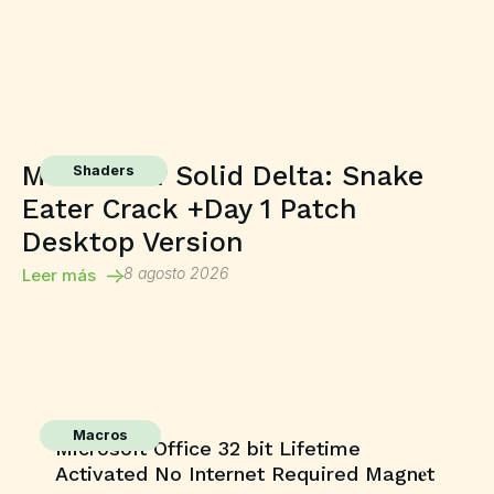
Metal Gear Solid Delta: Snake
Shaders
Eater Crack +Day 1 Patch
Desktop Version
8 agosto 2026
Leer más
Macros
Microsoft Office 32 bit Lifetime
Activated No Internet Required Magn𝐞t