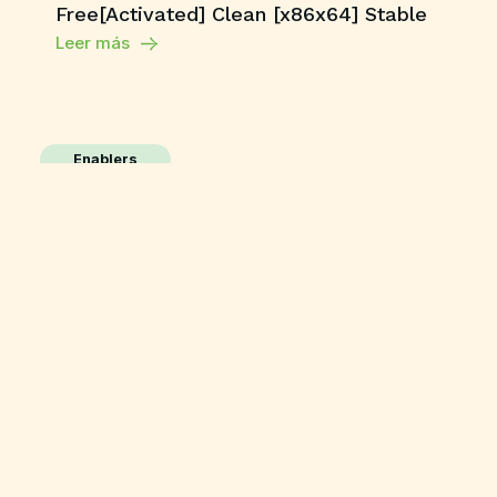
Free[Activated] Clean [x86x64] Stable
Leer más
Enablers
Adobe Photoshop 24
License[Activated] [Full] Multilingual
Leer más
HDRip
The End of Oak Street 2026 BluRay Full
HD AVI Uncut Updated Audio Bolly4u
High Speed T𝐨𝐫𝐫ent
Leer más