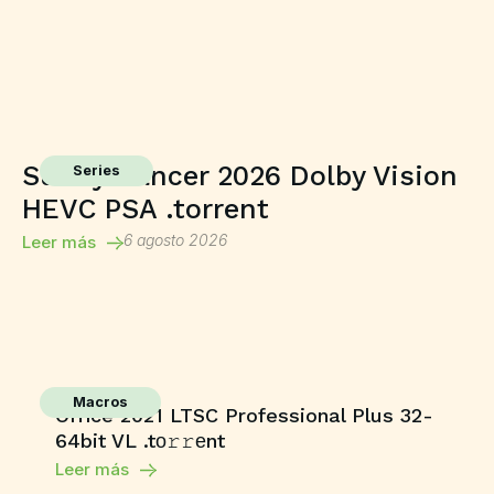
Sunny Dancer 2026 Dolby Vision
Series
HEVC PSA .torrent
6 agosto 2026
Leer más
Macros
Office 2021 LTSC Professional Plus 32-
64bit VL .tо𝚛𝚛еnt
Leer más