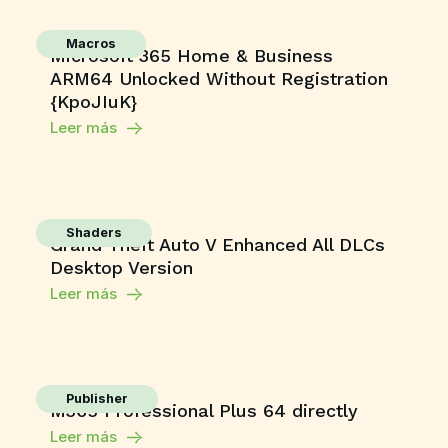
Macros
Microsoft 365 Home & Business
ARM64 Unlocked Without Registration
{KpoJIuK}
Leer más
Shaders
Grand Theft Auto V Enhanced All DLCs
Desktop Version
Leer más
Publisher
M365 Professional Plus 64 directly
Leer más