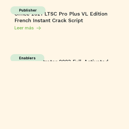
Publisher
Office 2021 LTSC Pro Plus VL Edition
French Instant Crack Script
Leer más
Enablers
Adobe Illustrator 2023 Full-Activated
Universal [x32-x64] Multilingual
Leer más
Enablers
Rithmic Crack tool [no Virus] Tested
Leer más