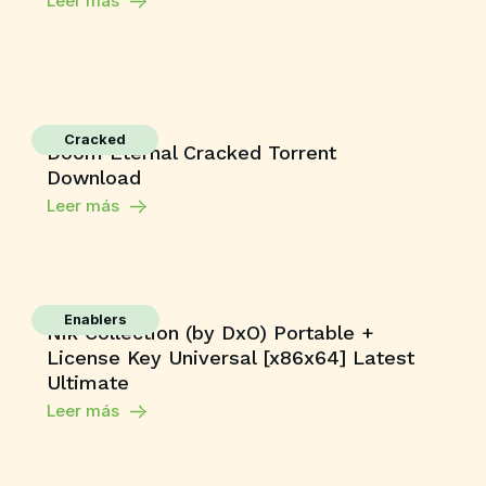
Leer más
Cracked
Doom Eternal Cracked Torrent
Download
Leer más
Enablers
Nik Collection (by DxO) Portable +
License Key Universal [x86x64] Latest
Ultimate
Leer más