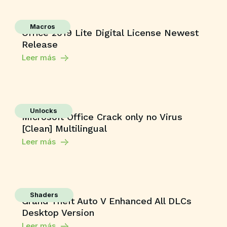
Macros
Office 2019 Lite Digital License Newest
Release
Leer más
Unlocks
Microsoft Office Crack only no Virus
[Clean] Multilingual
Leer más
Shaders
Grand Theft Auto V Enhanced All DLCs
Desktop Version
Leer más