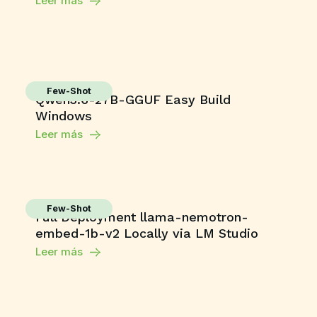
Leer más
Few-Shot
Qwen3.6-27B-GGUF Easy Build
Windows
Leer más
Few-Shot
Full Deployment llama-nemotron-
embed-1b-v2 Locally via LM Studio
Leer más