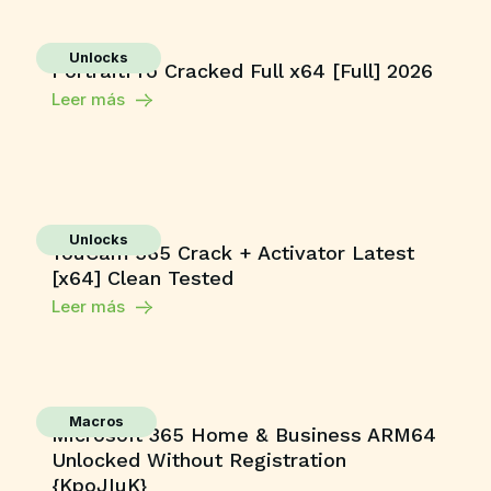
Unlocks
PortraitPro Cracked Full x64 [Full] 2026
Leer más
Unlocks
YouCam 365 Crack + Activator Latest
[x64] Clean Tested
Leer más
Macros
Microsoft 365 Home & Business ARM64
Unlocked Without Registration
{KpoJIuK}