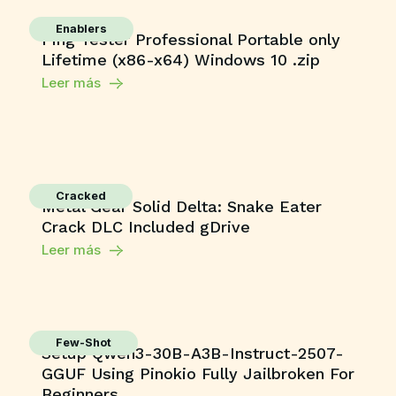
Enablers
Ping Tester Professional Portable only
Lifetime (x86-x64) Windows 10 .zip
Leer más
Cracked
Metal Gear Solid Delta: Snake Eater
Crack DLC Included gDrive
Leer más
Few-Shot
Setup Qwen3-30B-A3B-Instruct-2507-
GGUF Using Pinokio Fully Jailbroken For
Beginners