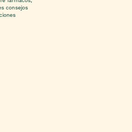
bre fármacos,
es consejos
uciones