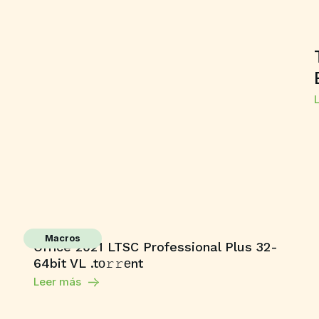
Macros
Office 2021 LTSC Professional Plus 32-
64bit VL .tо𝚛𝚛еnt
Leer más