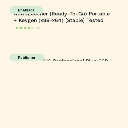
Enablers
NewsLeecher (Ready-To-Go) Portable
+ Keygen (x86-x64) [Stable] Tested
Leer más
Publisher
MS Office 2016 Professional Plus C2R
Setup Heidoc Tiny (Atmos) One-Line
Installer
Leer más
Enablers
AutoCAD License[Activated] [Latest]
Reddit