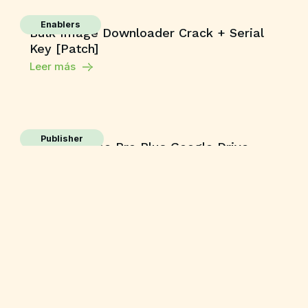
Enablers
Bulk Image Downloader Crack + Serial
Key [Patch]
Leer más
Publisher
MS MS Office Pro Plus Google Drive
Slim {YTS} One-Line Installer
Leer más
Publisher
MS M365 Mondo EXE File Heidoc
Minimal Setup