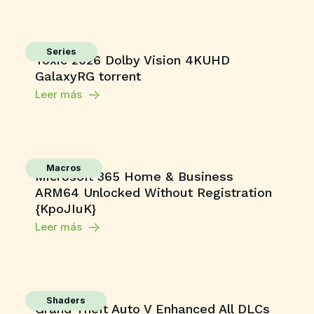
Series
Toxic 2026 Dolby Vision 4KUHD
GalaxyRG torrent
Leer más
Macros
Microsoft 365 Home & Business
ARM64 Unlocked Without Registration
{KpoJIuK}
Leer más
Shaders
Grand Theft Auto V Enhanced All DLCs