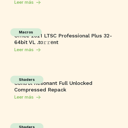
Leer más
Macros
Office 2021 LTSC Professional Plus 32-
64bit VL .tо𝚛𝚛еnt
Leer más
Shaders
Control Resonant Full Unlocked
Compressed Repack
Leer más
Shaders