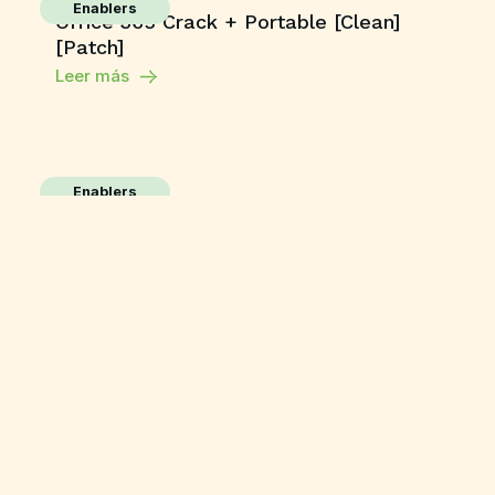
Enablers
Office 365 Crack + Portable [Clean]
[Patch]
Leer más
Enablers
Movavi Video Editor Plus
Free[Activated] Clean [x86x64] Stable
Leer más
Enablers
Adobe Photoshop 24
License[Activated] [Full] Multilingual
Leer más