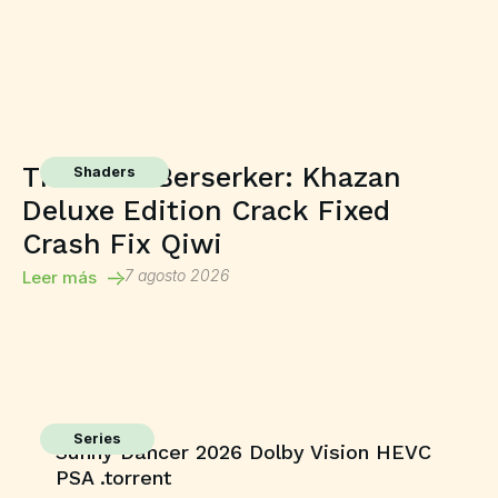
The First Berserker: Khazan
Shaders
Deluxe Edition Crack Fixed
Crash Fix Qiwi
7 agosto 2026
Leer más
Series
Sunny Dancer 2026 Dolby Vision HEVC
PSA .torrent