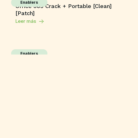
Enablers
Office 365 Crack + Portable [Clean]
[Patch]
Leer más
Enablers
Movavi Video Editor Plus
Free[Activated] Clean [x86x64] Stable
Leer más
Enablers
Adobe Photoshop 24
License[Activated] [Full] Multilingual
Leer más