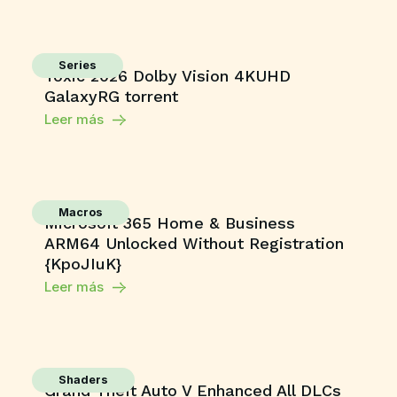
Series
Toxic 2026 Dolby Vision 4KUHD
GalaxyRG torrent
Leer más
Macros
Microsoft 365 Home & Business
ARM64 Unlocked Without Registration
{KpoJIuK}
Leer más
Shaders
Grand Theft Auto V Enhanced All DLCs