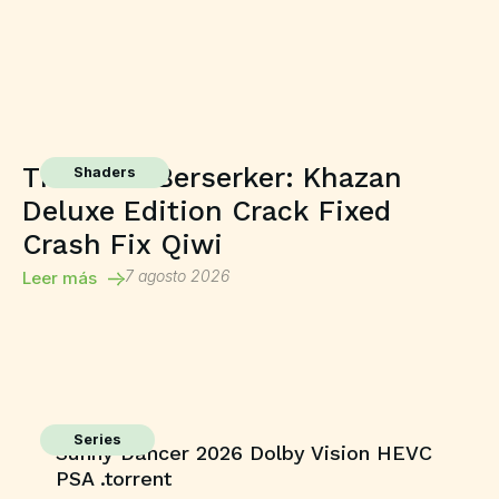
The First Berserker: Khazan
Shaders
Deluxe Edition Crack Fixed
Crash Fix Qiwi
7 agosto 2026
Leer más
Series
Sunny Dancer 2026 Dolby Vision HEVC
PSA .torrent