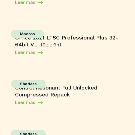
Leer más
Macros
Office 2021 LTSC Professional Plus 32-
64bit VL .tо𝚛𝚛еnt
Leer más
Shaders
Control Resonant Full Unlocked
Compressed Repack
Leer más
Shaders