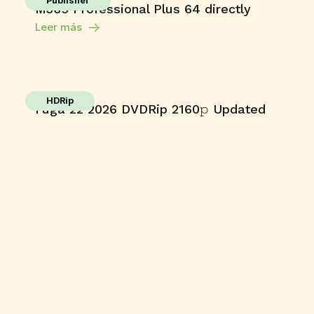
Publisher
M365 Professional Plus 64 directly
Leer más
HDRip
Fuga 22 2026 DVDRip 2160𝚙 Updated
Audio Available .torrent
Leer más
Enablers
Office 365 Crack + Portable [Clean]
[Patch]
Leer más