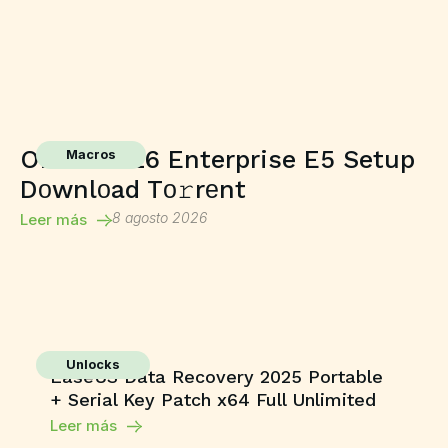
Office 2026 Enterprise E5 Setup
Macros
Dоwnlоad Tо𝚛rеnt
8 agosto 2026
Leer más
Unlocks
EaseUS Data Recovery 2025 Portable
+ Serial Key Patch x64 Full Unlimited
Leer más