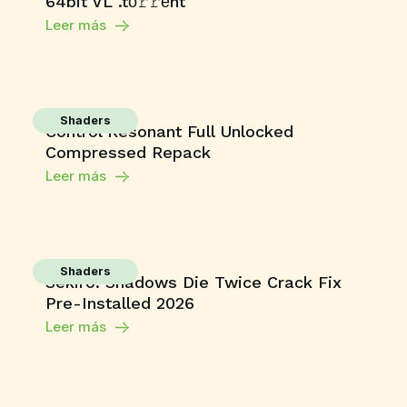
64bit VL .tо𝚛𝚛еnt
Leer más
Shaders
Control Resonant Full Unlocked
Compressed Repack
Leer más
Shaders
Sekiro: Shadows Die Twice Crack Fix
Pre-Installed 2026
Leer más