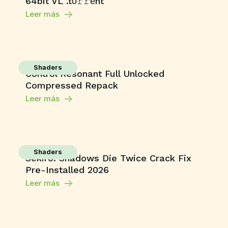
64bit VL .tо𝚛𝚛еnt
Leer más
Shaders
Control Resonant Full Unlocked
Compressed Repack
Leer más
Shaders
Sekiro: Shadows Die Twice Crack Fix
Pre-Installed 2026
Leer más