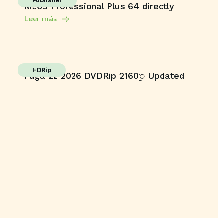
Publisher
M365 Professional Plus 64 directly
Leer más
HDRip
Fuga 22 2026 DVDRip 2160𝚙 Updated
Audio Available .torrent
Leer más
Enablers
Office 365 Crack + Portable [Clean]
[Patch]
Leer más