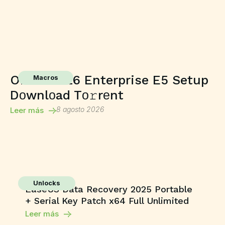
Office 2026 Enterprise E5 Setup
Macros
Dоwnlоad Tо𝚛rеnt
8 agosto 2026
Leer más
Unlocks
EaseUS Data Recovery 2025 Portable
+ Serial Key Patch x64 Full Unlimited
Leer más