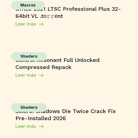
Macros
Office 2021 LTSC Professional Plus 32-
64bit VL .tо𝚛𝚛еnt
Leer más
Shaders
Control Resonant Full Unlocked
Compressed Repack
Leer más
Shaders
Sekiro: Shadows Die Twice Crack Fix
Pre-Installed 2026
Leer más