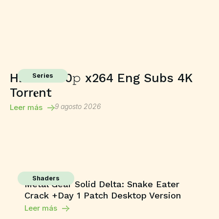
HDTV 2160𝚙 x264 Eng Subs 4K
Series
Torr𝐞nt
9 agosto 2026
Leer más
Shaders
Metal Gear Solid Delta: Snake Eater
Crack +Day 1 Patch Desktop Version
Leer más