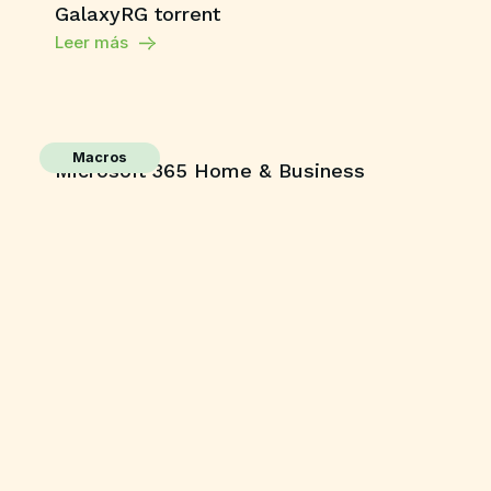
GalaxyRG torrent
Leer más
Macros
Microsoft 365 Home & Business
ARM64 Unlocked Without Registration
{KpoJIuK}
Leer más
Shaders
Grand Theft Auto V Enhanced All DLCs
Desktop Version
Leer más