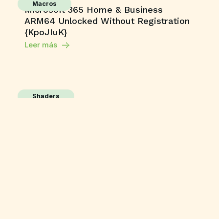
Macros
Microsoft 365 Home & Business
ARM64 Unlocked Without Registration
{KpoJIuK}
Leer más
Shaders
Grand Theft Auto V Enhanced All DLCs
Desktop Version
Leer más
Publisher
M365 Professional Plus 64 directly
Leer más