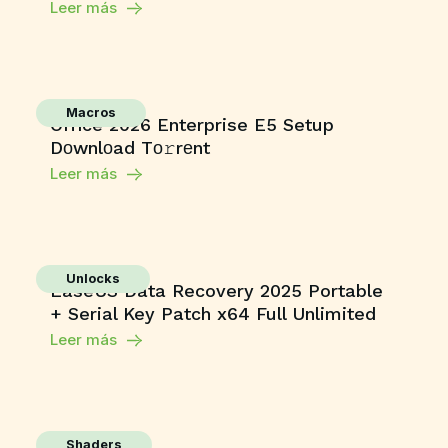
Leer más
Macros
Office 2026 Enterprise E5 Setup
Dоwnlоad Tо𝚛rеnt
Leer más
Unlocks
EaseUS Data Recovery 2025 Portable
+ Serial Key Patch x64 Full Unlimited
Leer más
Shaders