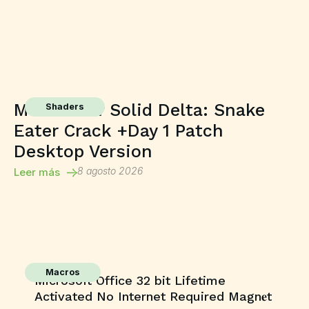
Metal Gear Solid Delta: Snake
Shaders
Eater Crack +Day 1 Patch
Desktop Version
8 agosto 2026
Leer más
Macros
Microsoft Office 32 bit Lifetime
Activated No Internet Required Magn𝐞t