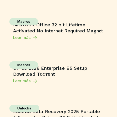
Macros
Microsoft Office 32 bit Lifetime
Activated No Internet Required Magn𝐞t
Leer más
Macros
Office 2026 Enterprise E5 Setup
Dоwnlоad Tо𝚛rеnt
Leer más
Unlocks
EaseUS Data Recovery 2025 Portable