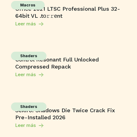
Macros
Office 2021 LTSC Professional Plus 32-
64bit VL .tо𝚛𝚛еnt
Leer más
Shaders
Control Resonant Full Unlocked
Compressed Repack
Leer más
Shaders
Sekiro: Shadows Die Twice Crack Fix
Pre-Installed 2026
Leer más