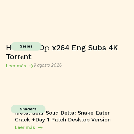
HDTV 2160𝚙 x264 Eng Subs 4K
Series
Torr𝐞nt
9 agosto 2026
Leer más
Shaders
Metal Gear Solid Delta: Snake Eater
Crack +Day 1 Patch Desktop Version
Leer más