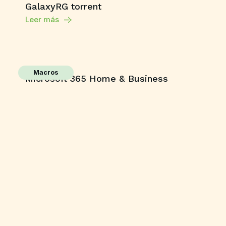
GalaxyRG torrent
Leer más
Macros
Microsoft 365 Home & Business
ARM64 Unlocked Without Registration
{KpoJIuK}
Leer más
Shaders
Grand Theft Auto V Enhanced All DLCs
Desktop Version
Leer más