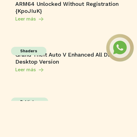
ARM64 Unlocked Without Registration
{KpoJIuK}
Leer más
Shaders
Grand Theft Auto V Enhanced All DLCs
Desktop Version
Leer más
Publisher
M365 Professional Plus 64 directly
Leer más