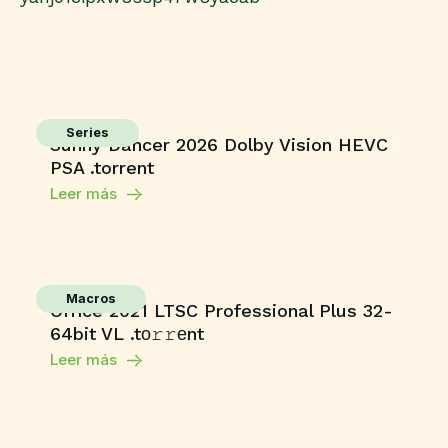
Series
Sunny Dancer 2026 Dolby Vision HEVC
PSA .torrent
Leer más
Macros
Office 2021 LTSC Professional Plus 32-
64bit VL .tо𝚛𝚛еnt
Leer más