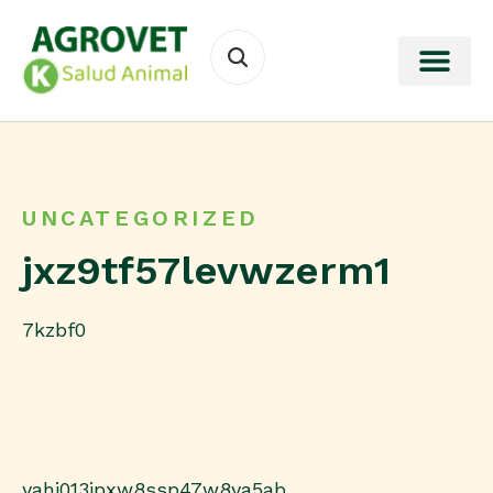
UNCATEGORIZED
jxz9tf57levwzerm1
7kzbf0
yahj013ipxw8ssp47w8ya5ab