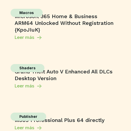
Macros
Microsoft 365 Home & Business
ARM64 Unlocked Without Registration
{KpoJIuK}
Leer más
Shaders
Grand Theft Auto V Enhanced All DLCs
Desktop Version
Leer más
Publisher
M365 Professional Plus 64 directly
Leer más