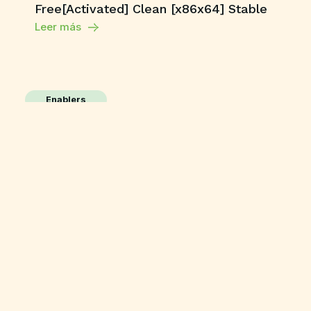
Free[Activated] Clean [x86x64] Stable
Leer más
Enablers
Adobe Photoshop 24
License[Activated] [Full] Multilingual
Leer más
HDRip
The End of Oak Street 2026 BluRay Full
HD AVI Uncut Updated Audio Bolly4u
High Speed T𝐨𝐫𝐫ent
Leer más