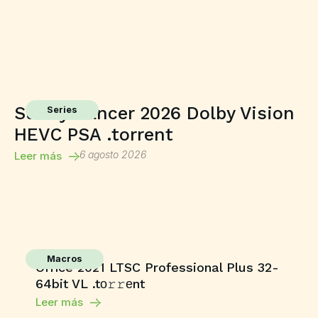
Sunny Dancer 2026 Dolby Vision
Series
HEVC PSA .torrent
6 agosto 2026
Leer más
Macros
Office 2021 LTSC Professional Plus 32-
64bit VL .tо𝚛𝚛еnt
Leer más