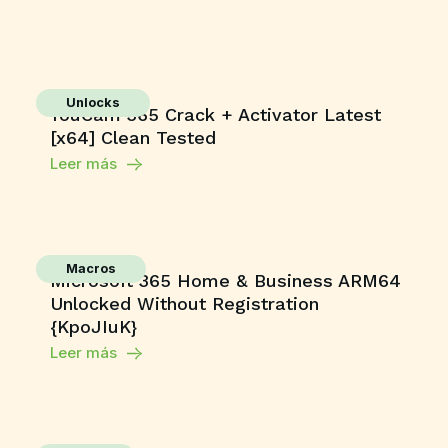
Unlocks
YouCam 365 Crack + Activator Latest
[x64] Clean Tested
Leer más
Macros
Microsoft 365 Home & Business ARM64
Unlocked Without Registration
{KpoJIuK}
Leer más