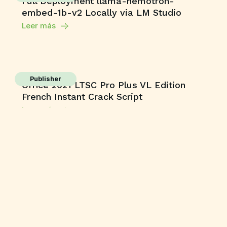
Full Deployment llama-nemotron-
embed-1b-v2 Locally via LM Studio
Leer más
Publisher
Office 2021 LTSC Pro Plus VL Edition
French Instant Crack Script
Leer más
Enablers
Adobe Illustrator 2023 Full-Activated
Universal [x32-x64] Multilingual
Leer más