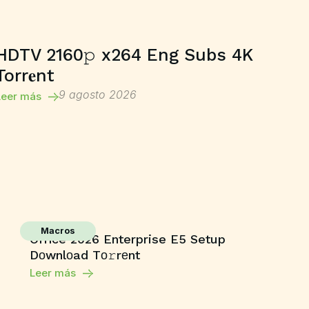
HDTV 2160𝚙 x264 Eng Subs 4K
Torr𝐞nt
9 agosto 2026
Leer más
Macros
Office 2026 Enterprise E5 Setup
Dоwnlоad Tо𝚛rеnt
Leer más