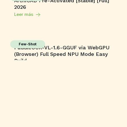
ArchiCAD Pre-Activated [Stable] [Full]
2026
Leer más
Few-Shot
PaddleOCR-VL-1.6-GGUF via WebGPU
(Browser) Full Speed NPU Mode Easy
Build
Leer más
Enablers
NewsLeecher (Ready-To-Go) Portable
+ Keygen (x86-x64) [Stable] Tested
Leer más