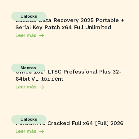
Unlocks
EaseUS Data Recovery 2025 Portable +
Serial Key Patch x64 Full Unlimited
Leer más
Macros
Office 2021 LTSC Professional Plus 32-
64bit VL .tо𝚛𝚛еnt
Leer más
Unlocks
PortraitPro Cracked Full x64 [Full] 2026
Leer más