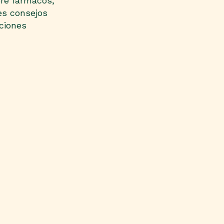
bre fármacos,
es consejos
uciones