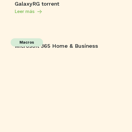
GalaxyRG torrent
Leer más
Macros
Microsoft 365 Home & Business
ARM64 Unlocked Without Registration
{KpoJIuK}
Leer más
Shaders
Grand Theft Auto V Enhanced All DLCs
Desktop Version
Leer más