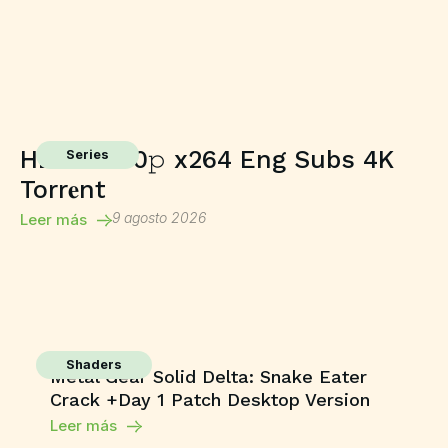
HDTV 2160𝚙 x264 Eng Subs 4K
Series
Torr𝐞nt
9 agosto 2026
Leer más
Shaders
Metal Gear Solid Delta: Snake Eater
Crack +Day 1 Patch Desktop Version
Leer más