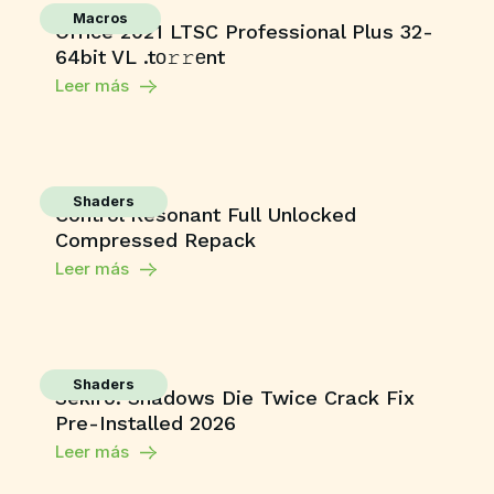
Macros
Office 2021 LTSC Professional Plus 32-
64bit VL .tо𝚛𝚛еnt
Leer más
Shaders
Control Resonant Full Unlocked
Compressed Repack
Leer más
Shaders
Sekiro: Shadows Die Twice Crack Fix
Pre-Installed 2026
Leer más