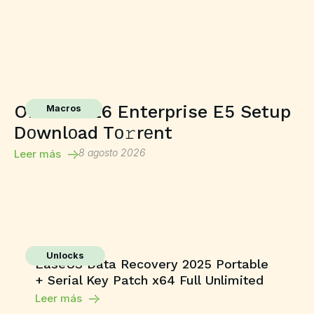
Office 2026 Enterprise E5 Setup
Macros
Dоwnlоad Tо𝚛rеnt
8 agosto 2026
Leer más
Unlocks
EaseUS Data Recovery 2025 Portable
+ Serial Key Patch x64 Full Unlimited
Leer más