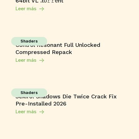
64bit VL .tо𝚛𝚛еnt
Leer más
Shaders
Control Resonant Full Unlocked
Compressed Repack
Leer más
Shaders
Sekiro: Shadows Die Twice Crack Fix
Pre-Installed 2026
Leer más