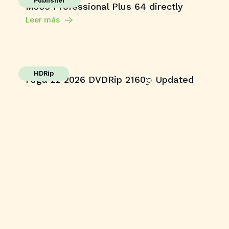
Publisher
M365 Professional Plus 64 directly
Leer más
HDRip
Fuga 22 2026 DVDRip 2160𝚙 Updated
Audio Available .torrent
Leer más
Enablers
Office 365 Crack + Portable [Clean]
[Patch]
Leer más